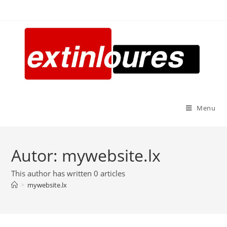
Menu
Autor:
mywebsite.lx
This author has written 0 articles
>
mywebsite.lx